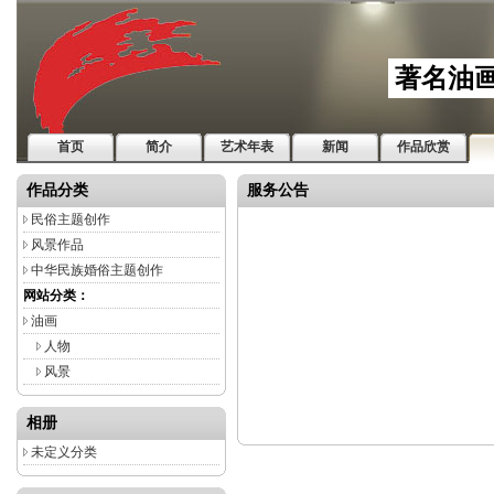
著名油
首页
简介
艺术年表
新闻
作品欣赏
作品分类
服务公告
民俗主题创作
风景作品
中华民族婚俗主题创作
网站分类：
油画
人物
风景
相册
未定义分类